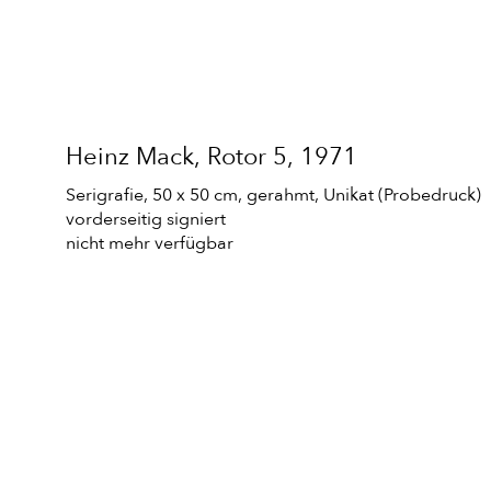
Heinz Mack, Rotor 5, 1971
Heinz Mack, Rotor 5, 1971
Heinz Mack, Rotor 5, 1971
Serigrafie, 50 x 50 cm, gerahmt, Unikat (Probedruck)
Serigrafie, 50 x 50 cm, gerahmt, Unikat (Probedruck)
Serigrafie, 50 x 50 cm, gerahmt, Unikat (Probedruck)
vorderseitig signiert
vorderseitig signiert
vorderseitig signiert
nicht mehr verfügbar
nicht mehr verfügbar
nicht mehr verfügbar